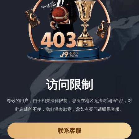
访问限制
尊敬的用户，由于相关法律限制，您所在地区无法访问J9产品，对
此造成的不便，我们深表歉意，您如有疑问请联系客服。
联系客服