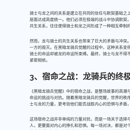
骑士与龙之间的关系是建立在共同的信任与默契基础之
层面达成高度统一。他们必须在极端的战斗中协调默契
共生关系，往往使得骑士和龙之间形成了一种相互牵制
然而，龙与骑士的共生关系也带来了巨大的矛盾与冲突
一方的毁灭。在黑暗龙骑兵觉醒的过程中，这种关系变
骑士的命运却被龙的命运所束缚。最终，骑士与龙不得
紧密相依。
3、宿命之战：龙骑兵的终
《黑暗龙骑兵觉醒》中的宿命之战，是整场故事的高潮
命运的挑战与对抗。随着黑暗龙骑兵的觉醒，世界的秩
士与龙的力量，更考验他们能否战胜内心的恐惧与矛盾
这场宿命之战并非单纯的力量对抗，而是一场关于选择
人，更要面对内心的挣扎和恐惧。每一场对决，都是对