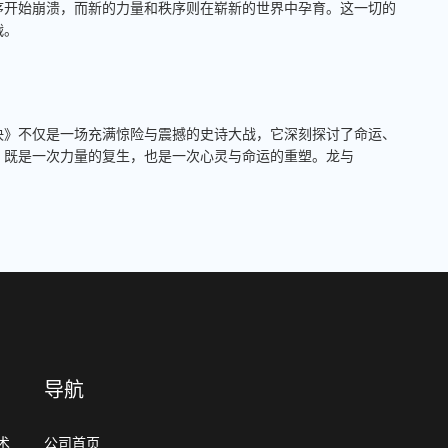
序开始崩溃，而新的力量和秩序则在崭新的世界中孕育。这一切的
战。
决》不仅是一场充满惊险与震撼的史诗大战，它深刻探讨了命运、
，既是一次力量的复生，也是一次心灵与命运的重塑。龙与
导航
术
公司首页