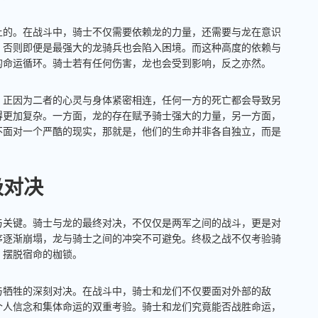
上的。在战斗中，骑士不仅需要依赖龙的力量，还需要与龙在意识
，否则即便是最强大的龙骑兵也会陷入困境。而这种高度的依赖与
的命运循环。骑士若有任何伤害，龙也会受到影响，反之亦然。
。正因为二者的心灵与身体紧密相连，任何一方的死亡都会导致另
得更加复杂。一方面，龙的存在赋予骑士强大的力量，另一方面，
不面对一个严酷的现实，那就是，他们的生命并非各自独立，而是
极对决
与关键。骑士与龙的最终对决，不仅仅是两军之间的战斗，更是对
序逐渐崩塌，龙与骑士之间的冲突不可避免。终极之战不仅考验骑
，摆脱宿命的枷锁。
与牺牲的深刻对决。在战斗中，骑士和龙们不仅要面对外部的敌
个人信念和集体命运的双重考验。骑士和龙们究竟能否战胜命运，