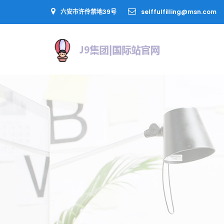
六安市许伶禁地39号
selffulfilling@msn.com