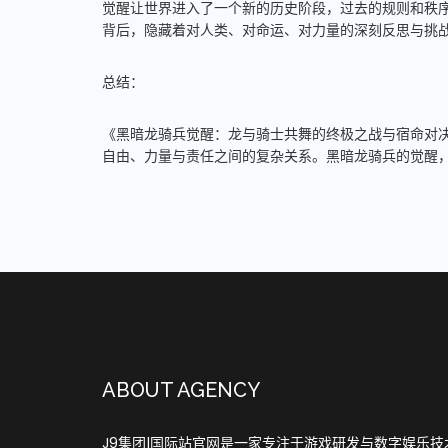
觉醒让世界进入了一个新的历史阶段，过去的规则和秩
背后，隐藏着对人类、对命运、对力量的深刻反思与挑
总结：
《黑暗龙骑兵觉醒：龙与骑士共舞的终极之战与宿命对
自由、力量与责任之间的复杂关系。黑暗龙骑兵的觉醒
ABOUT AGENCY
J9集团|国际站官网是一家专注于游戏研发与数字娱乐技